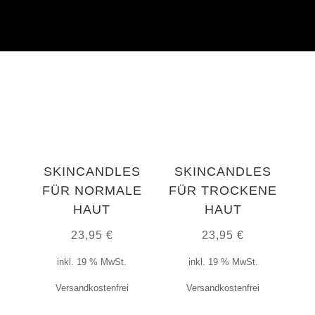
übernehmen wir.
SKINCANDLES
SKINCANDLES
FÜR NORMALE
FÜR TROCKENE
HAUT
HAUT
23,95
€
23,95
€
inkl. 19 % MwSt.
inkl. 19 % MwSt.
Versandkostenfrei
Versandkostenfrei