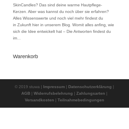
SkinCandles? Das sind deine warme Hautpflege-
Kerzen. Aber was kannst du noch über sie erfahren?
Alles Wissenswerte und noch viel mehr findest du
in Zukunft hier in unserem Blog. Womit alles anfing, wie
sich die Idee entwickelt hat – Die Antworten findest du
im...
Warenkorb
© 2019 stuwa |
Impressum
|
Datenschutzerklärung
|
AGB
|
Widerrufsbelehrung
|
Zahlungsarten
|
Versandkosten
|
Teilnahmebedingungen